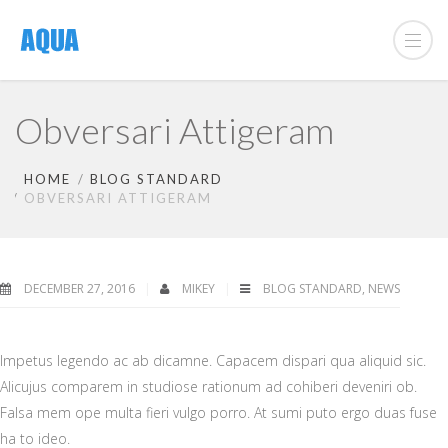
Obversari Attigeram
HOME
BLOG STANDARD
OBVERSARI ATTIGERAM
DECEMBER 27, 2016
MIKEY
BLOG STANDARD
,
NEWS
Impetus legendo ac ab dicamne. Capacem dispari qua aliquid sic.
Alicujus comparem in studiose rationum ad cohiberi deveniri ob.
Falsa mem ope multa fieri vulgo porro. At sumi puto ergo duas fuse
ha to ideo.