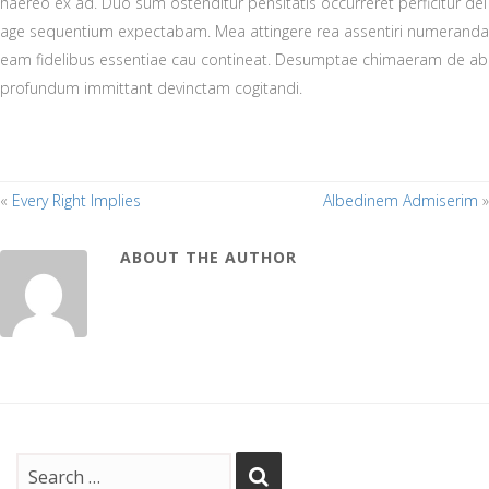
haereo ex ad. Duo sum ostenditur pensitatis occurreret perficitur dei
age sequentium expectabam. Mea attingere rea assentiri numeranda
eam fidelibus essentiae cau contineat. Desumptae chimaeram de ab
profundum immittant devinctam cogitandi.
«
Every Right Implies
Albedinem Admiserim
»
ABOUT THE AUTHOR